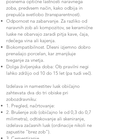
posnema optične lastnosti naravnega
zoba, predvsem način, kako odbija in
prepušča svetlobo (transparentnost).
Odpornost na zabarvanje. Za razliko od
naravnih zob ali kompozitov, se keramične
luske ne obarvajo zaradi pitja kave, čaja,
rdečega vina ali kajenja.
Biokompatibilnost. Dlesni izjemno dobro
prenašajo porcelan, kar zmanjšuje
tveganje za vnetja.
Dolga življenjska doba: Ob pravilni negi
lahko zdržijo od 10 do 15 let (pa tudi več).
Izdelava in namestitev lusk običajno
zahtevata dva do tri obiske pri
zobozdravniku:
1. Pregled, načrtovanje:
2. Brušenje zob (običajno le od 0,3 do 0,7
milimetra), odtiskovanje ali skeniranje,
izdelava začasnih lusk (ordinacije nikoli ne
zapustite "brez zob").
3. Cementiranje